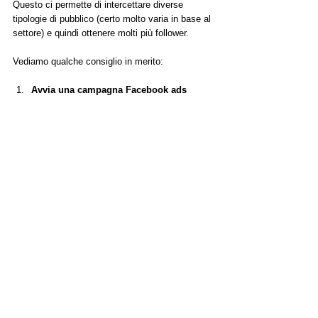
Questo ci permette di intercettare diverse 
tipologie di pubblico (certo molto varia in base al 
settore) e quindi ottenere molti più follower.
Vediamo qualche consiglio in merito:
Avvia una campagna Facebook ads
Se stai cercando di scoprire come ottenere 
follower su Facebook una tecnica utile sono 
le sponsorizzate. Puoi creare annunci 
focalizzati sull’interazione, che ti aiuteranno 
a dare visibilità al tuo brand su Facebook. 
Magari un trailer della tua scuola di 
formazione: docenti, corsi, attività!
Se gli utenti di Facebook trovano 
interessante il tuo annuncio, è probabile 
che interagiscano con il post e, di 
conseguenza, decidano di mettere "mi 
piace" o di seguire la tua pagina. 
Invita le persone a seguire la tua pagina