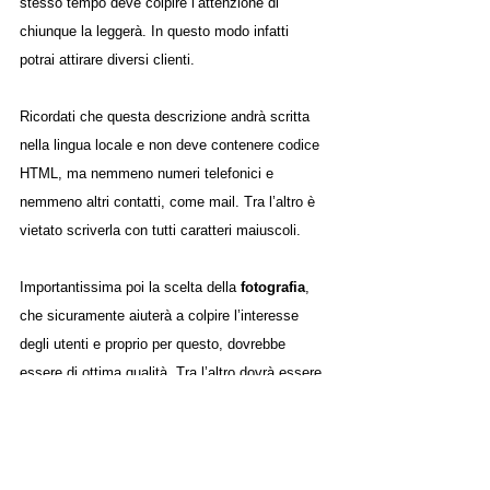
stesso tempo deve colpire l’attenzione di 
chiunque la leggerà. In questo modo infatti 
potrai attirare diversi clienti. 
Ricordati che questa descrizione andrà scritta 
nella lingua locale e non deve contenere codice 
HTML, ma nemmeno numeri telefonici e 
nemmeno altri contatti, come mail. Tra l’altro è 
vietato scriverla con tutti caratteri maiuscoli. 
Importantissima poi la scelta della 
fotografia
, 
che sicuramente aiuterà a colpire l’interesse 
degli utenti e proprio per questo, dovrebbe 
essere di ottima qualità. Tra l’altro dovrà essere 
obbligatoriamente in formato .jpg o .gif e non 
dovrà mai superare i 100 KB. 
Ora che avrai compilato tutto questo, allora 