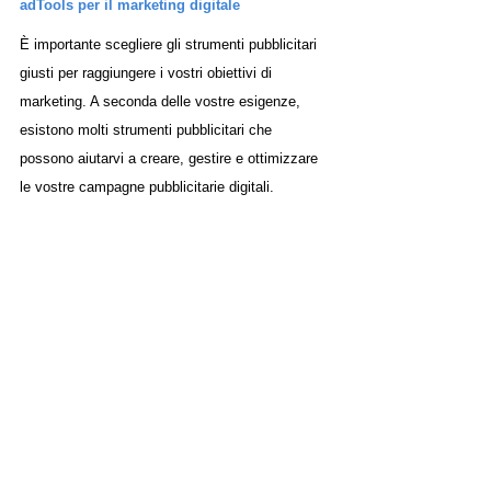
adTools per il marketing digitale
È importante scegliere gli strumenti pubblicitari 
giusti per raggiungere i vostri obiettivi di 
marketing. A seconda delle vostre esigenze, 
esistono molti strumenti pubblicitari che 
possono aiutarvi a creare, gestire e ottimizzare 
le vostre campagne pubblicitarie digitali. 
Esistono strumenti per la creazione e la 
gestione degli annunci, strumenti per la 
programmazione e la pianificazione degli 
annunci, strumenti per la distribuzione e la 
syndication degli annunci, nonché strumenti per 
l'analisi, la reportistica e l'ottimizzazione degli 
annunci.
Conclusione