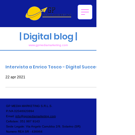
|
Digital blog |
www.gpmediam
arketing.com
Post recenti del blog
Intervista a Enrico Tosco - Digital Success
22 apr 2021
GP MEDIA MARKETING S.R.L.S.
P.IVA
02046920894
Email:
info@gpmediamarketing.com
Cellulare:
351 987 9143
Sede Legale: Via Angelo Carrubba 2/9, Solarino (SR)
Numero REA SR - 436964