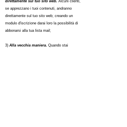
direttamente sul tuo sito web. 
Alcuni clienti, 
se apprezzano i tuoi contenuti, andranno 
direttamente sul tuo sito web; creando un 
modulo d'iscrizione darai loro la possibilità di 
abbonarsi alla tua lista mail;
3) 
Alla vecchia maniera.
 Quando stai 
partecipando o stai organizzando un evento, 
porta dei fogli con te da far compilare alle 
persone che ti circondano, in modo da inserire 
la loro email e poterli aggiungere alla tua lista, in 
cambio potresti offrire loro un codice sconto.
 Aumentare gli abbonati ad un elenco già 
esistente:
1) 
Rendi le tue email interessanti.
 Più sono 
piacevoli ed invitanti, più i tuoi "seguaci" 
avranno il piacere di farle leggere a qualcun 
altro, creando così altri potenziali clienti;