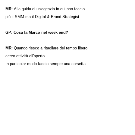
MR: 
Alla guida di un'agenzia in cui non faccio 
più il SMM ma il Digital & Brand Strategist.
GP: Cosa fa Marco nel week end?
MR: 
Quando riesco a ritagliare del tempo libero 
cerco attività all'aperto.
In particolar modo faccio sempre una corsetta 
quando il tempo lo permette.
GP: Se dovessi dare un consiglio ad un 
ragazzo under 20, cosa gli diresti?
MR: 
Di coltivare una visione. Di confrontarsi con 
quelli che reputa essere i più capaci. Di 
allontanare tutti quelli che hanno un effetto 
tossico. Di usare i social per imparare.