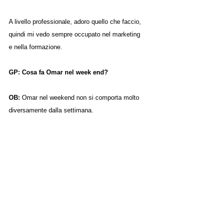
A livello professionale, adoro quello che faccio, 
quindi mi vedo sempre occupato nel marketing 
e nella formazione.
GP: Cosa fa Omar nel week end?
OB: 
Omar nel weekend non si comporta molto 
diversamente dalla settimana.
La sveglia è sempre al mattino presto, (nel 
weekend mi concedo il lusso di metterla alle 
06:26, un’ora dopo a quella della settimana), 
vado in palestra ad allenarmi e sto con la mia 
compagna.
Nel weekend magari ne approfitto di più per 