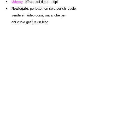
Udemy
: offre corsi di tutti i tipi 
Newkajabi
: perfetto non solo per chi vuole 
vendere i video corsi, ma anche per 	
chi vuole gestire un blog
Teachable
: usando questa piattaforma 
potrai sia creare un video corso, sia 	
venderlo online
Thinkific
: 	se hai un sito web, questa 
piattaforma è perfetta, anche perché ti 	
permette di creare il video corso proprio sul 
sito e in più di commercializzarlo
Lifelearning
: italiano e ricco di corsi, molto 
conosciuto e ha un'ottima assistenza 
docenti e clienti.
Promuovere i contenuti e i 
possibili guadagni
Devi saper promuovere i tuoi contenuti e questo 