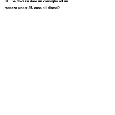
GP: Se dovessi dare un consiglio ad un 
ragazzo under 25, cosa gli diresti?
Non accontentarti e sbattiti. Trova il modo 
migliore per fare quello che stai facendo ma non 
vivere lavorando a testa bassa, ogni tanto 
bisogna alzarla per fare i soldi. Rockfeller 
diceva che chi lavora tutto il giorno non ha 
tempo per diventare ricco, credo sia un ottimo 
consiglio, ma significa solo che in quella parte 
del giorno in cui non lavori devi fare un lavoro 
diverso. Osservare :)
GP: Quali sono secondo te le Skill più 
richieste nel tuo mercato attuale?
Le piattaforme pubblicitarie sono sempre più 
automatiche, nel lungo periodo il lavoro di chi si 